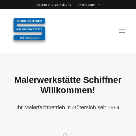
Datenschutzerklärung
Impressum
Start
Malerwerkstätte
Schiffner
Über uns
Willkommen!
Leistungen
Referenzen
Ihr Malerfachbetrieb in Gütersloh seit 1964
Partner
Kontakt