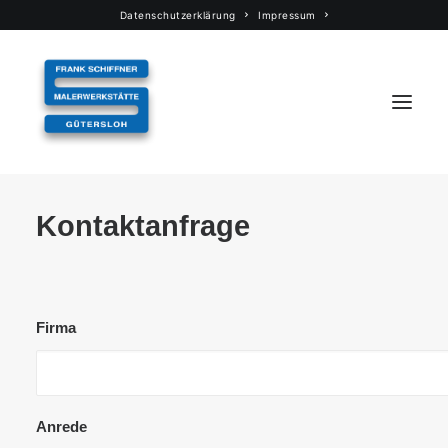
Datenschutzerklärung
Impressum
Kontaktanfrage
Start
Über uns
Leistungen
Referenzen
Firma
Partner
Kontakt
Anrede